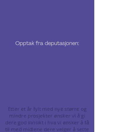
Opptak fra deputasjonen:
Etter et år fylt med nye større og
mindre prosjekter ønsker vi å gi
dere god innsikt i hva vi ønsker å få
til med midlene dere velger å sette